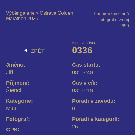
Výběr galerie
>
Ostrava Golden
Pro nerozpoznané
Marathon 2025
fotografie zadej
9999
Startovní číslo:
0336
ZPĚT
Jméno:
Čas startu:
Jiří
08:53:48
Příjmení:
Čas v cíli:
Štencl
03:01:19
Kategorie:
Pořadí v závodu:
M44
0
Fotograf:
Pořadí v kategorii:
25
GPS: