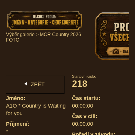
Výběr galerie
>
MČR Country 2026
FOTO
Startovní číslo:
218
ZPĚT
Jméno:
Čas startu:
A1O * Country is Waiting
00:00:00
for you
Čas v cíli:
Příjmení:
00:00:00
*
Pořadí v závodu: