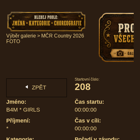
Výběr galerie
>
MČR Country 2026
FOTO
Startovní číslo:
208
ZPĚT
Jméno:
Čas startu:
B4M * GIRLS
00:00:00
Příjmení:
Čas v cíli:
*
00:00:00
Kategorie:
Pořadí v závodu: