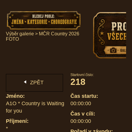
Výběr galerie
>
MČR Country 2026
FOTO
Startovní číslo:
218
ZPĚT
Jméno:
Čas startu:
A1O * Country is Waiting
00:00:00
for you
Čas v cíli:
Příjmení:
00:00:00
*
Pořadí v závodu: